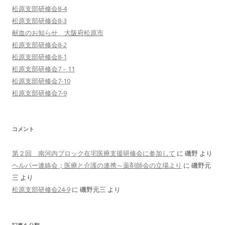
松原支部研修会8-4
松原支部研修会8-3
献血のお知らせ 大阪府松原市
松原支部研修会8-2
松原支部研修会8-1
松原支部研修会7－11
松原支部研修会7-10
松原支部研修会7-9
コメント
第２回 南河内ブロック在宅医療支援研修会に参加して
に
磯野
より
ヘルパー連絡会；医療と介護の連携～薬剤師会の立場より
に
磯野元
三
より
松原支部研修会24-9
に
磯野元三
より