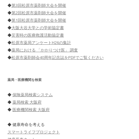
◆
第3回松原市薬剤師大会を開催
◆
第2回松原市薬剤師大会を開催
◆
第1回松原市薬剤師大会を開催
◆
大阪大谷大学との学術協定書
◆
災害時の医療救護活動協定書
◆
松原市薬局アンケートH26の集計
◆
薬局における 「かかりつけ医」 調査
◆
松原市薬剤師会40周年記念誌をPDFでご覧ください
薬局・医療機関を検索
◆
保険薬局検索システム
◆
薬局検索 大阪府
◆
医療機関検索 大阪府
◆ 健康寿命を考える
スマートライフプロジェクト