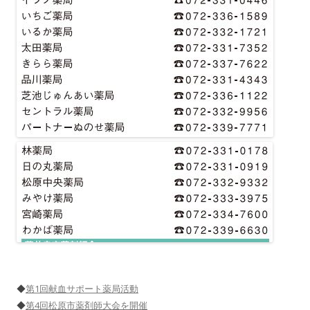
◆
第1回献血サポート薬局活動
◆
第4回松原市薬剤師大会を開催