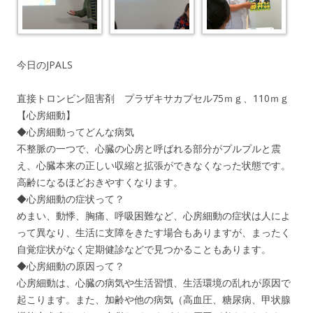
今日のJPALS
直接トロンビン阻害剤 プラザキサカプセル75ｍｇ、110ｍｇ
【心房細動】
◆心房細動ってどんな病気
不整脈の一つで、心臓の心房と呼ばれる部分がプルプルと震
え、心臓本来の正しい収縮と拡張ができなくなった状態です。
高齢になるほどおきやすくなります。
◆心房細動の症状って？
めまい、動悸、胸痛、呼吸困難など、心房細動の症状は人によ
って異なり、生活に支障をきたす場合もありますが、まったく
自覚症状がなく定期健診などで見つかることもあります。
◆心房細動の原因って？
心房細動は、心臓の病気や生活習慣、生活環境の乱れが原因で
起こります。また、加齢や他の病気（高血圧、糖尿病、甲状腺