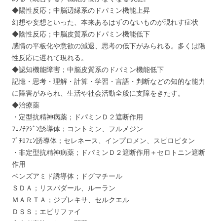
◆陽性反応；中脳辺縁系のドパミン機能上昇
幻想や妄想といった、本来あるはずのないものが現れす症状
◆陰性反応；中脳皮質系のドパミン機能低下
感情の平板化や意欲の減退、思考の低下がみられる。多くは陽
性反応に遅れて現れる。
◆認知機能障害；中脳皮質系のドパミン機能低下
記憶・思考・理解・計算・学習・言語・判断などの知的な能力
に障害がみられ、生活や社会活動全般に支障をきたす。
◆治療薬
・定型抗精神病薬；ドパミンＤ２遮断作用
ﾌｪﾉﾁｱｼﾞﾝ誘導体；コントミン、フルメジン
ﾌﾞﾁﾛﾌｪﾝ誘導体；セレネース、インプロメン、スピロピタン
・非定型抗精神病薬；ドパミンＤ２遮断作用＋セロトニン遮断
作用
ベンズアミド誘導体；ドグマチール
ＳＤＡ；リスパダール、ルーラン
ＭＡＲＴＡ；ジプレキサ、セルクエル
ＤＳＳ；エビリファイ