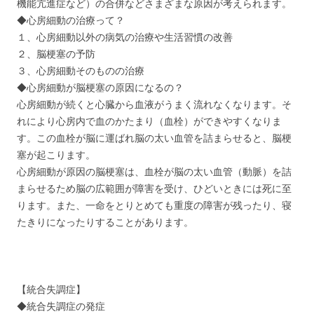
機能亢進症など）の合併などさまざまな原因が考えられます。
◆心房細動の治療って？
１、心房細動以外の病気の治療や生活習慣の改善
２、脳梗塞の予防
３、心房細動そのものの治療
◆心房細動が脳梗塞の原因になるの？
心房細動が続くと心臓から血液がうまく流れなくなります。そ
れにより心房内で血のかたまり（血栓）ができやすくなりま
す。この血栓が脳に運ばれ脳の太い血管を詰まらせると、脳梗
塞が起こります。
心房細動が原因の脳梗塞は、血栓が脳の太い血管（動脈）を詰
まらせるため脳の広範囲が障害を受け、ひどいときには死に至
ります。また、一命をとりとめても重度の障害が残ったり、寝
たきりになったりすることがあります。
【統合失調症】
◆統合失調症の発症