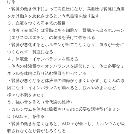
げる
・腎臓の働き低下によって高血圧になり、高血圧は腎臓に負担
をかけ働きを悪化させるという悪循環を繰り返す
３、血液をつくる司令塔の役目
・血液（赤血球）は骨髄にある細胞が、腎臓から出るホルモン
（エリスロポエチン）の刺激を受けて作られる
・腎臓が悪化するとホルモンが出てこなくなり、血液が十分に
つくられず、貧血になる
４、体液量・イオンバランスを整える
・体内の体液量やイオンバランスを調節したり、体に必要なミ
ネラルを体内に取り込む役目も担っている
・腎臓が悪くなると体液量の調節がうまくいかず、むくみの原
因になり、イオンバランスが崩れると、疲れやめまいなど、
様々な不調をきたす
５、強い骨を作る（骨代謝の維持）
・カルシウムを体内に吸収させるのに必要な活性型ビタミン
D（V.D3＋）を作る
・腎臓の働きが悪くなると、V.D3＋が低下し、カルシウムが吸
収されなくなり骨がもろくなる