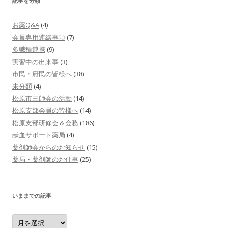
記事を分類
お薬Q&A
(4)
会員専用連絡事項
(7)
多職種連携
(9)
実習中の出来事
(3)
市民・府民の皆様へ
(38)
未分類
(4)
松原市三師会の活動
(14)
松原支部会員の皆様へ
(14)
松原支部研修会＆会務
(186)
献血サポート薬局
(4)
薬剤師会からのお知らせ
(15)
薬局・薬剤師のお仕事
(25)
いままでの記事
い
ま