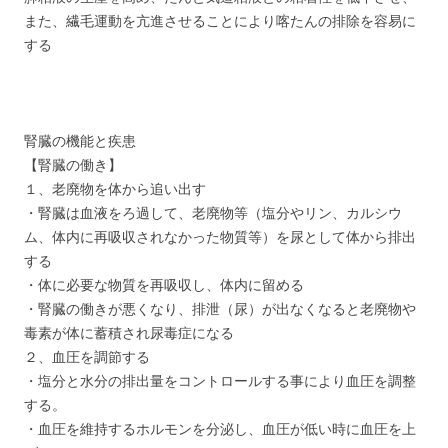
また、繊毛運動を亢進させることにより喀たんの排除を容易に
する
腎臓の機能と疾患
【腎臓の働き】
１、老廃物を体から追い出す
・腎臓は血液をろ過して、老廃物等（塩分やリン、カルシウ
ム、体内に再吸収されなかった物質等）を尿として体から排出
する
・体に必要な物質を再吸収し、体内に留める
・腎臓の働きが悪くなり、排泄（尿）が出なくなると老廃物や
毒素が体に蓄積され尿毒症になる
２、血圧を調節する
・塩分と水分の排出量をコントロールする事により血圧を調整
する。
・血圧を維持するホルモンを分泌し、血圧が低い時に血圧を上