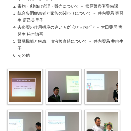
毒物・劇物の管理・販売について － 松原警察署警備課
統合失調症患者と家族の関わりについて － 井内薬局 実習
生 辰己英里子
去痰薬の作用機序の違い ﾑｺﾀﾞｲﾝとﾑｺｿﾙﾊﾞﾝ － 太田薬局 実
習生 松本謙吾
腎臓機能と疾患、血液検査値について － 井内薬局 井内生
子
その他