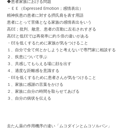
◆患者家族における問題
・ＥＥ（Expressed Emotion；感情表出）
精神疾患の患者に対する摂氏肩を表す用語
患者にとって苦痛となる家族の感情表出をいう
高EE；批判、敵意、患者の言動に左右されすぎる
高EEと低EEでは再発率に約５倍の違いがある
・EEを低くするために家族が気をつけること
１、自分で全て何とかしようと考えないで専門家に相談する
２、疾患について学ぶ
３、共感してもらえる場に顔を出す
４、適度な距離感を意識する
・EEを低くするために患者さんが気をつけること
１、家族に感謝の言葉をかける
２、家族に自分の時間を取らせてあげる
３、自分の病状を伝える
去たん薬の作用機序の違い「ムコダインとムコソルバン」