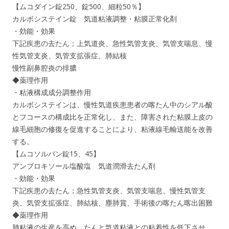
【ムコダイン錠250、錠500、細粒50％】
カルボシステイン錠 気道粘液調整・粘膜正常化剤
・効能・効果
下記疾患の去たん；上気道炎、急性気管支炎、気管支喘息、慢
性気管支炎、気管支拡張症、肺結核
慢性副鼻腔炎の排膿
◆薬理作用
・粘液構成成分調整作用
カルボシステインは、慢性気道疾患患者の喀たん中のシアル酸
とフコースの構成比を正常化し、また、障害された粘膜上皮の
線毛細胞の修復を促進することにより、粘液線毛輸送能を改善
する。
【ムコソルバン錠15、45】
アンブロキソール塩酸塩 気道潤滑去たん剤
・効能・効果
下記疾患の去たん；急性気管支炎、気管支喘息、慢性気管支
炎、気管支拡張症、肺結核、塵肺賞、手術後の喀たん喀出困難
◆薬理作用
肺粘液の生産を高め、たんと気道粘液との粘着性を低下させ、