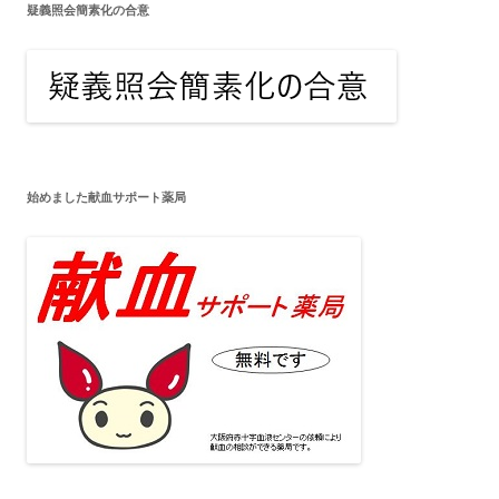
疑義照会簡素化の合意
ゲ
ー
シ
ョ
ン
始めました献血サポート薬局