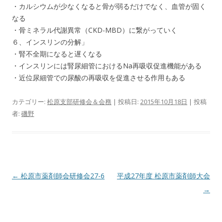
・カルシウムが少なくなると骨が弱るだけでなく、血管が固く
なる
・骨ミネラル代謝異常（CKD-MBD）に繋がっていく
６、インスリンの分解」
・腎不全期になると遅くなる
・インスリンには腎尿細管におけるNa再吸収促進機能がある
・近位尿細管での尿酸の再吸収を促進させる作用もある
カテゴリー:
松原支部研修会＆会務
| 投稿日:
2015年10月18日
|
投稿
者:
磯野
投
←
松原市薬剤師会研修会27-6
平成27年度 松原市薬剤師大会
稿
→
ナ
ビ