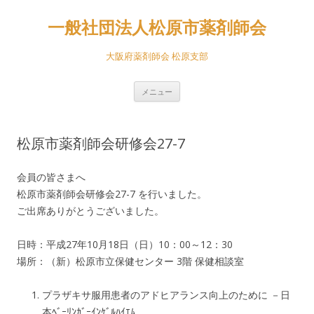
一般社団法人松原市薬剤師会
大阪府薬剤師会 松原支部
コ
メニュー
ン
テ
ン
ツ
へ
松原市薬剤師会研修会27-7
ス
キ
ッ
プ
会員の皆さまへ
松原市薬剤師会研修会27-7 を行いました。
ご出席ありがとうございました。
日時：平成27年10月18日（日）10：00～12：30
場所：（新）松原市立保健センター 3階 保健相談室
プラザキサ服用患者のアドヒアランス向上のために －日
本ﾍﾞｰﾘﾝｶﾞｰｲﾝｹﾞﾙﾊｲｴﾑ