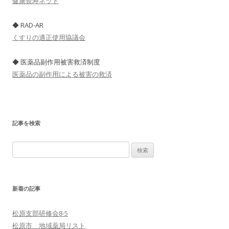
健康長寿ネット
◆ RAD-AR
くすりの適正使用協議会
◆ 医薬品副作用被害救済制度
医薬品の副作用による被害の救済
記事を検索
検
索
:
新着の記事
松原支部研修会8-5
松原市 地域薬局リスト