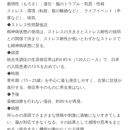
脆弱性（もろさ）；遺伝・脳のトラブル・気質・性格
ストレス；環境（転校、親の離婚など）、ライフイベント（卒
業など）、病気
◆ストレス性弱製仮説
精神病状態の発現は、ストレスの大きさとストレス耐性の強弱
との関係で決まり、ストレス耐性が低いとわずかなストレスで
も精神病状態に至る。
◆頻度
統合失調症の生涯発症率は約0.85％（120人に一人）で、日本
の入院患者の13％を占めている。
◆時期
青年期（15～25歳）を中心に最も発症しやすく、次第に症状が
進行する。発症率そのものに男女差はない。
◆予後
薬物治療を行わない場合、約80％が再発。
◆病態
何らかの原因でさまざまな情報や刺激に過敏になりすぎてしま
い、脳が対応できなくなる。その結果として感情や思考をまと
める（統合する）機能が働かなくなる状態。