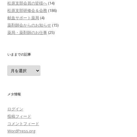
松原支部会員の皆様へ
(14)
松原支部研修会＆会務
(186)
献血サポート薬局
(4)
薬剤師会からのお知らせ
(15)
薬局・薬剤師のお仕事
(25)
いままでの記事
い
ま
ま
で
の
記
事
メタ情報
ログイン
投稿フィード
コメントフィード
WordPress.org