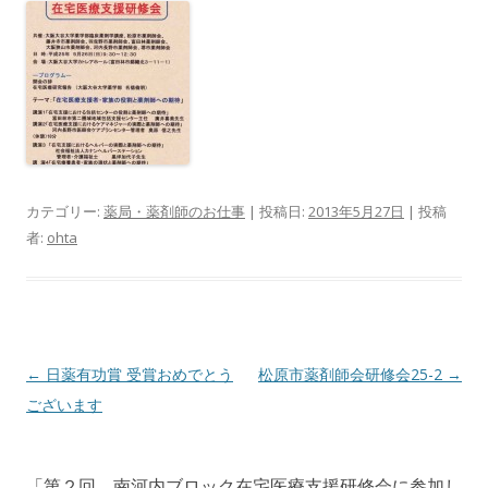
カテゴリー:
薬局・薬剤師のお仕事
| 投稿日:
2013年5月27日
|
投稿
者:
ohta
投
←
日薬有功賞 受賞おめでとう
松原市薬剤師会研修会25-2
→
稿
ございます
ナ
ビ
「
第２回 南河内ブロック在宅医療支援研修会に参加し