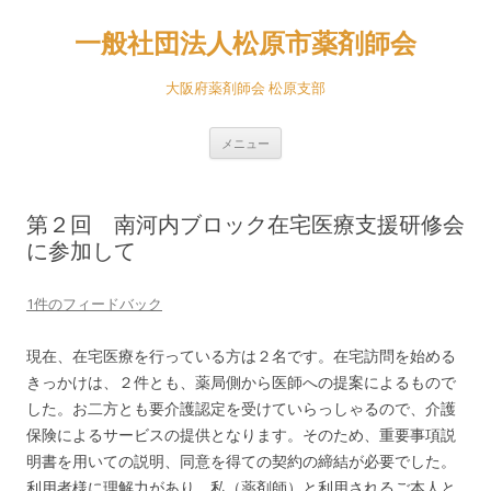
一般社団法人松原市薬剤師会
大阪府薬剤師会 松原支部
コ
メニュー
ン
テ
ン
ツ
へ
第２回 南河内ブロック在宅医療支援研修会
ス
キ
に参加して
ッ
プ
1件のフィードバック
現在、在宅医療を行っている方は２名です。在宅訪問を始める
きっかけは、２件とも、薬局側から医師への提案によるもので
した。お二方とも要介護認定を受けていらっしゃるので、介護
保険によるサービスの提供となります。そのため、重要事項説
明書を用いての説明、同意を得ての契約の締結が必要でした。
利用者様に理解力があり、私（薬剤師）と利用されるご本人と