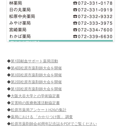
◆
第1回献血サポート薬局活動
◆
第4回松原市薬剤師大会を開催
◆
第3回松原市薬剤師大会を開催
◆
第2回松原市薬剤師大会を開催
◆
第1回松原市薬剤師大会を開催
◆
大阪大谷大学との学術協定書
◆
災害時の医療救護活動協定書
◆
松原市薬局アンケートH26の集計
◆
薬局における 「かかりつけ医」 調査
◆
松原市薬剤師会40周年記念誌をPDFでご覧ください