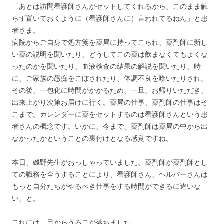
「あとは訪問看護師さんがセットしてくれるから、このまま触
らず置いておくように（看護師さんに）言われてるねん」と患
者さま。
病院からご自身で処方箋を薬局に持ってこられ、薬剤師に新し
い薬の説明を聞いたり、どうしてこの薬は飲まなくてもよくな
ったのかを聞いたり、血液検査の結果の解説を聞いたり、時
に、ご家族の愚痴をこぼされたり、体調不良を嘆いたりされ、
その後、一包化に時間がかかるため、一旦、お帰りいただき、
出来上がり次第お届けに行く。薬局の仕事、薬剤師の仕事はそ
こまで。カレンダーに薬をセットするのは看護師さんという患
者さんの概念です。いかに、今まで、薬剤師は薬局の中から出
なかったかということの裏付けとなる感覚ですね。
本日、磯野先生がおっしゃっていました。薬剤師が薬剤師とし
ての職務を全うすることにより、看護師さん、ヘルパーさんは
もっと自分たちがやるべき仕事をする時間ができるに違いな
い、と。
これには、目からうろこが落ちました。