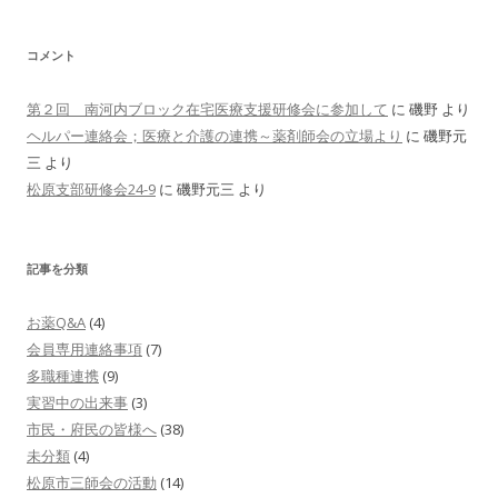
コメント
第２回 南河内ブロック在宅医療支援研修会に参加して
に
磯野
より
ヘルパー連絡会；医療と介護の連携～薬剤師会の立場より
に
磯野元
三
より
松原支部研修会24-9
に
磯野元三
より
記事を分類
お薬Q&A
(4)
会員専用連絡事項
(7)
多職種連携
(9)
実習中の出来事
(3)
市民・府民の皆様へ
(38)
未分類
(4)
松原市三師会の活動
(14)