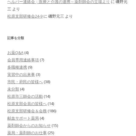
ヘルパー連絡会；医療と介護の連携～薬剤師会の立場より
に
磯野元
三
より
松原支部研修会24-9
に
磯野元三
より
記事を分類
お薬Q&A
(4)
会員専用連絡事項
(7)
多職種連携
(9)
実習中の出来事
(3)
市民・府民の皆様へ
(38)
未分類
(4)
松原市三師会の活動
(14)
松原支部会員の皆様へ
(14)
松原支部研修会＆会務
(186)
献血サポート薬局
(4)
薬剤師会からのお知らせ
(15)
薬局・薬剤師のお仕事
(25)