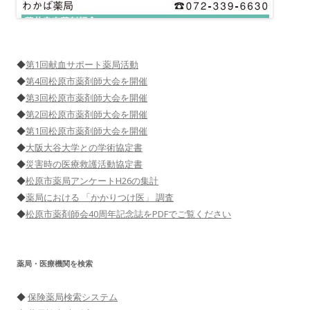
◆
第1回献血サポート薬局活動
◆
第4回松原市薬剤師大会を開催
◆
第3回松原市薬剤師大会を開催
◆
第2回松原市薬剤師大会を開催
◆
第1回松原市薬剤師大会を開催
◆
大阪大谷大学との学術協定書
◆
災害時の医療救護活動協定書
◆
松原市薬局アンケートH26の集計
◆
薬局における 「かかりつけ医」 調査
◆
松原市薬剤師会40周年記念誌をPDFでご覧ください
薬局・医療機関を検索
◆
保険薬局検索システム