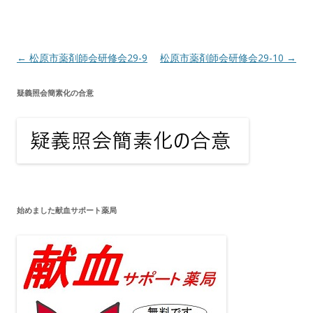
投
←
松原市薬剤師会研修会29-9
松原市薬剤師会研修会29-10
→
稿
疑義照会簡素化の合意
ナ
ビ
ゲ
ー
シ
ョ
始めました献血サポート薬局
ン