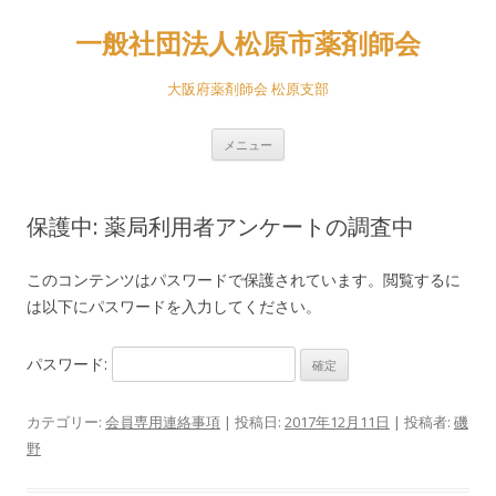
一般社団法人松原市薬剤師会
大阪府薬剤師会 松原支部
コ
メニュー
ン
テ
ン
ツ
へ
保護中: 薬局利用者アンケートの調査中
ス
キ
ッ
プ
このコンテンツはパスワードで保護されています。閲覧するに
は以下にパスワードを入力してください。
パスワード:
カテゴリー:
会員専用連絡事項
| 投稿日:
2017年12月11日
|
投稿者:
磯
野