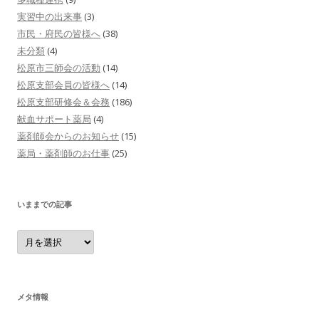
実習中の出来事
(3)
市民・府民の皆様へ
(38)
未分類
(4)
松原市三師会の活動
(14)
松原支部会員の皆様へ
(14)
松原支部研修会＆会務
(186)
献血サポート薬局
(4)
薬剤師会からのお知らせ
(15)
薬局・薬剤師のお仕事
(25)
いままでの記事
い
ま
ま
で
の
記
事
メタ情報