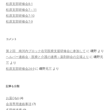
松原支部研修会8-1
松原支部研修会7－11
松原支部研修会7-10
松原支部研修会7-9
コメント
第２回 南河内ブロック在宅医療支援研修会に参加して
に
磯野
より
ヘルパー連絡会；医療と介護の連携～薬剤師会の立場より
に
磯野元
三
より
松原支部研修会24-9
に
磯野元三
より
記事を分類
お薬Q&A
(4)
会員専用連絡事項
(7)
多職種連携
(9)