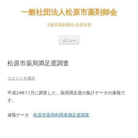
一般社団法人松原市薬剤師会
大阪府薬剤師会 松原支部
コ
メニュー
ン
テ
ン
ツ
へ
松原市薬局満足度調査
ス
キ
ッ
プ
コメントを残す
平成24年11月に調査した、薬局満足度の集計データの速報で
す。
速報データ
松原市薬局利用者満足度調査