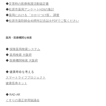
◆
災害時の医療救護活動協定書
◆
松原市薬局アンケートH26の集計
◆
薬局における 「かかりつけ医」 調査
◆
松原市薬剤師会40周年記念誌をPDFでご覧ください
薬局・医療機関を検索
◆
保険薬局検索システム
◆
薬局検索 大阪府
◆
医療機関検索 大阪府
◆ 健康寿命を考える
スマートライフプロジェクト
健康長寿ネット
◆ RAD-AR
くすりの適正使用協議会