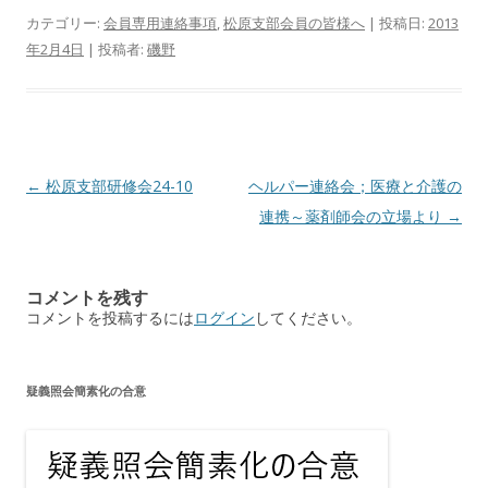
カテゴリー:
会員専用連絡事項
,
松原支部会員の皆様へ
| 投稿日:
2013
年2月4日
|
投稿者:
磯野
投
←
松原支部研修会24-10
ヘルパー連絡会；医療と介護の
稿
連携～薬剤師会の立場より
→
ナ
ビ
コメントを残す
ゲ
コメントを投稿するには
ログイン
してください。
ー
シ
疑義照会簡素化の合意
ョ
ン