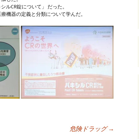
キシルCR錠について」 だった。
医療機器の定義と分類について学んだ。
危険ドラッグ
→