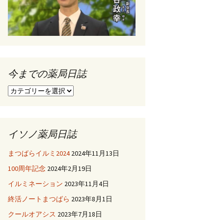
今までの薬局日誌
今
ま
で
の
薬
イソノ薬局日誌
局
日
まつばらイルミ2024
2024年11月13日
誌
100周年記念
2024年2月19日
イルミネーション
2023年11月4日
終活ノートまつばら
2023年8月1日
クールオアシス
2023年7月18日