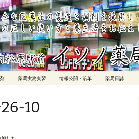
北側
局
剤
薬局実務実習
情報公開・沿革
薬局日誌
剤の現状と展望
6-10
剤を概説・調製
めの教材
参加した。