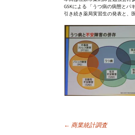
プ
GSKによる 「うつ病の病態とパ
引き続き薬局実習生の発表と、
投
←
商業統計調査