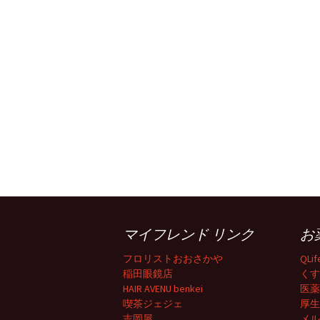
稿
ナ
ビ
ゲ
ー
マイフレンド リンク
お
シ
フロリストおおさかや
QLi
稲田眼鏡店
くす
ョ
HAIR AVENU benkei
医薬
喫茶ジェジェ
厚生
吉岡屋
メル