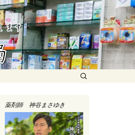
検
索:
薬剤師 神谷まさゆき