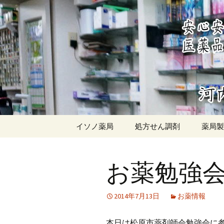
近鉄南大阪線 河内松原駅 
イソノ薬
コ
イソノ薬局
処方せん調剤
薬局製
ン
テ
薬局製
ン
お薬勉強会2
ツ
薬局製
するた
へ
ス
2014年7月13日
お薬情報
キ
ッ
本日は松原市薬剤師会勉強会に