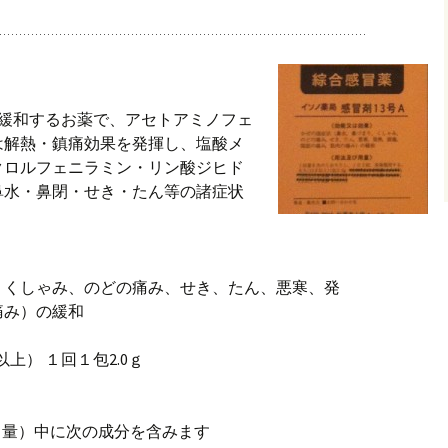
を緩和するお薬で、アセトアミノフェ
は解熱・鎮痛効果を発揮し、塩酸メ
クロルフェニラミン・リン酸ジヒド
鼻水・鼻閉・せき・たん等の諸症状
、くしゃみ、のどの痛み、せき、たん、悪寒、発
痛み）の緩和
上） １回１包2.0ｇ
１日量）中に次の成分を含みます