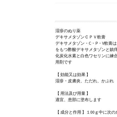
湿疹のぬり薬
デキサメタゾンＣＰＶ軟膏
デキサメタゾン・C・P・V軟膏
をもつ酢酸デキサメタゾンと鎮
化炭化水素と白色ワセリンに練
用剤です
【 効能又は効果 】
湿疹・皮膚炎、ただれ、かぶれ
【 用法及び用量 】
適宜、患部に塗布します
【 成分と作用 】１00ｇ中に次