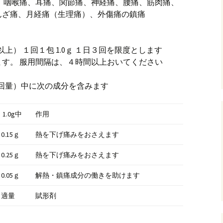
、咽喉痛、耳痛、関節痛、神経痛、腰痛、筋肉痛、
んざ痛、月経痛（生理痛）、外傷痛の鎮痛
上） １回１包 1.0ｇ １日３回を限度とします
す。 服用間隔は、４時間以上おいてください
１回量）中に次の成分を含みます
1.0g中
作用
0.15ｇ
熱を下げ痛みをおさえます
0.25ｇ
熱を下げ痛みをおさえます
0.05ｇ
解熱・鎮痛成分の働きを助けます
適量
賦形剤