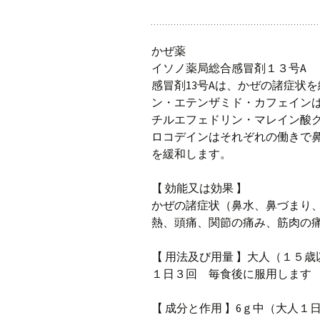
かぜ薬
イソノ薬局総合感冒剤１３号A
感冒剤13号Aは、かぜの諸症状
ン・エテンザミド・カフェイン
チルエフェドリン・マレイン酸
ロコデインはそれぞれの働きで
を緩和します。
【 効能又は効果 】
かぜの諸症状（鼻水、鼻づまり
熱、頭痛、関節の痛み、筋肉の
【 用法及び用量 】大人（１５歳以
１日３回 毎食後に服用します
【 成分と作用 】6ｇ中（大人