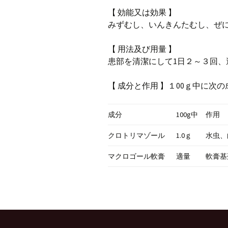
【 効能又は効果 】
みずむし、いんきんたむし、ぜ
【 用法及び用量 】
患部を清潔にして1日２～３回、
【 成分と作用 】１00ｇ中に次
成分
100g中
作用
クロトリマゾール
1.0ｇ
水虫、
マクロゴール軟膏
適量
軟膏基