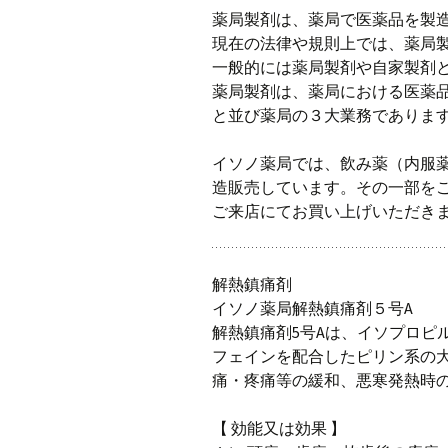
プ
薬局製剤は、薬局で医薬品を製
現在の法律や規則上では、薬局
一般的には薬局製剤や自家製剤
薬局製剤は、薬局における医薬
と並び薬局の３大業務でありま
イソノ薬局では、飲み薬（内服
造販売しています。その一部を
ご来店にてお買い上げいただき
解熱鎮痛剤
イソノ薬局解熱鎮痛剤５号A
解熱鎮痛剤5号Aは、イソプロピ
フェインを配合したピリン系の大
痛・疼痛等の緩和、悪寒発熱時
【 効能又は効果 】