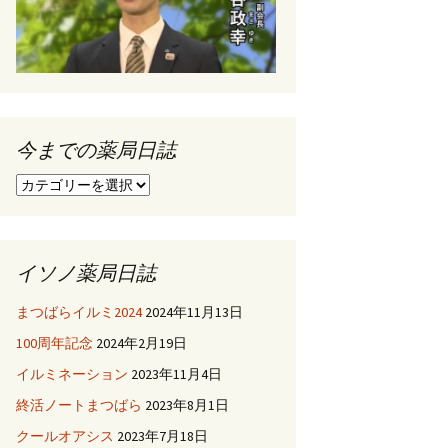
今までの薬局日誌
今
ま
で
の
薬
イソノ薬局日誌
局
日
まつばらイルミ2024
2024年11月13日
誌
100周年記念
2024年2月19日
イルミネーション
2023年11月4日
終活ノートまつばら
2023年8月1日
クールオアシス
2023年7月18日