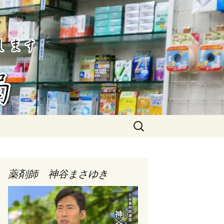
検
索:
薬剤師 神谷まさゆき