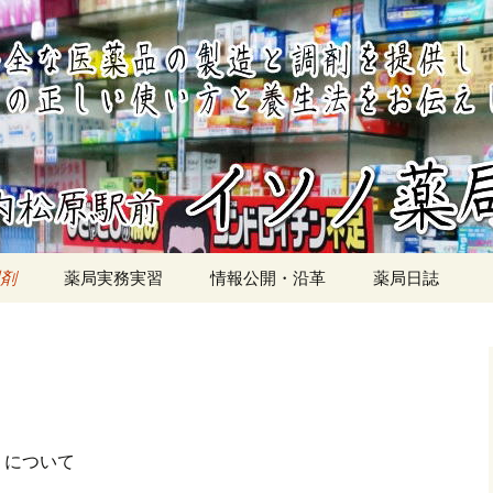
北側
局
剤
薬局実務実習
情報公開・沿革
薬局日誌
剤の現状と展望
剤を概説・調製
めの教材
）について