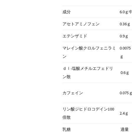
成分
6.0ｇ
アセトアミノフェン
0.36ｇ
エテンザミド
0.9ｇ
マレイン酸クロルフェニラミ
0.0075
ン
ｇ
ｄｌ-塩酸メチルエフェドリ
0.6ｇ
ン散
カフェイン
0.075
リン酸ジヒドロコデイン100
2.4ｇ
倍散
乳糖
適量