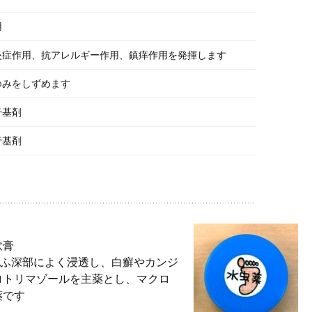
用
炎症作用、抗アレルギー作用、鎮痒作用を発揮します
ゆみをしずめます
膏基剤
膏基剤
軟膏
皮ふ深部によく浸透し、白癬やカンジ
ロトリマゾールを主薬とし、マクロ
薬です