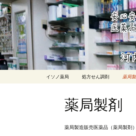
近鉄南大阪線 河内松原駅 
イソノ薬
コ
イソノ薬局
処方せん調剤
薬局製
ン
テ
薬局製
ン
薬局製剤
ツ
薬局製
するた
へ
ス
キ
薬局製造販売医薬品（薬局製剤
ッ