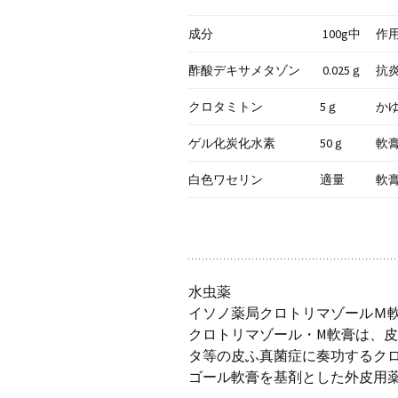
成分
100g中
作
酢酸デキサメタゾン
0.025ｇ
抗
クロタミトン
5ｇ
か
ゲル化炭化水素
50ｇ
軟
白色ワセリン
適量
軟
水虫薬
イソノ薬局クロトリマゾールＭ
クロトリマゾール・M軟膏は、
タ等の皮ふ真菌症に奏功するク
ゴール軟膏を基剤とした外皮用