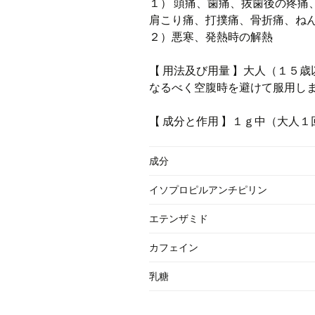
１） 頭痛、歯痛、抜歯後の疼痛
肩こり痛、打撲痛、骨折痛、ね
２）悪寒、発熱時の解熱
【 用法及び用量 】大人（１５歳以
なるべく空腹時を避けて服用しま
【 成分と作用 】１ｇ中（大人
成分
イソプロピルアンチピリン
エテンザミド
カフェイン
乳糖