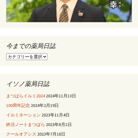
ー
シ
ョ
今までの薬局日誌
今
ン
ま
で
の
薬
イソノ薬局日誌
局
日
まつばらイルミ2024
2024年11月13日
誌
100周年記念
2024年2月19日
イルミネーション
2023年11月4日
終活ノートまつばら
2023年8月1日
クールオアシス
2023年7月18日