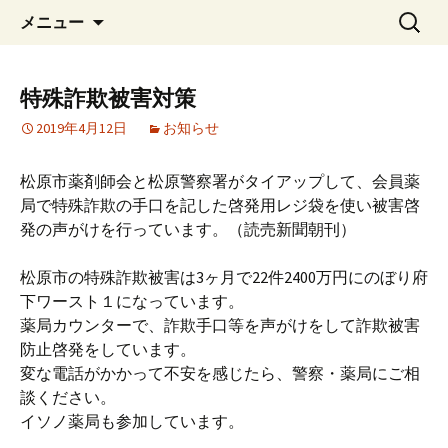
近鉄南大阪線 河内松原駅 北側
コ
検
イソノ薬局
メニュー
ン
索:
テ
ン
特殊詐欺被害対策
ツ
2019年4月12日
お知らせ
へ
ス
キ
松原市薬剤師会と松原警察署がタイアップして、会員薬
ッ
局で特殊詐欺の手口を記した啓発用レジ袋を使い被害啓
プ
発の声がけを行っています。（読売新聞朝刊）
松原市の特殊詐欺被害は3ヶ月で22件2400万円にのぼり府
下ワースト１になっています。
薬局カウンターで、詐欺手口等を声がけをして詐欺被害
防止啓発をしています。
変な電話がかかって不安を感じたら、警察・薬局にご相
談ください。
イソノ薬局も参加しています。