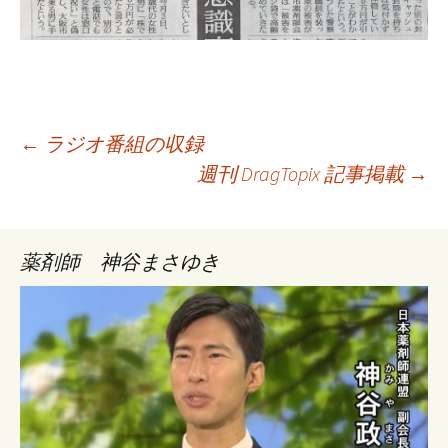
投
←
ラジオ番組の収録
週刊 DragTopix 記事掲載
→
稿
薬剤師 神谷まさゆき
ナ
ビ
ゲ