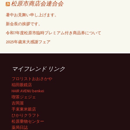
松原市商店会連合会
暑中お見舞い申し上げます。
新会長の挨拶です。
令和7年度松原市臨時プレミアム付き商品券について
2025年歳末大感謝フェア
マイフレンド リンク
フロリストおおさかや
稲田眼鏡店
HAIR AVENU benkei
喫茶ジェジェ
吉岡屋
手束東米穀店
ひかりクラフト
松原乗物センター
薬局日誌